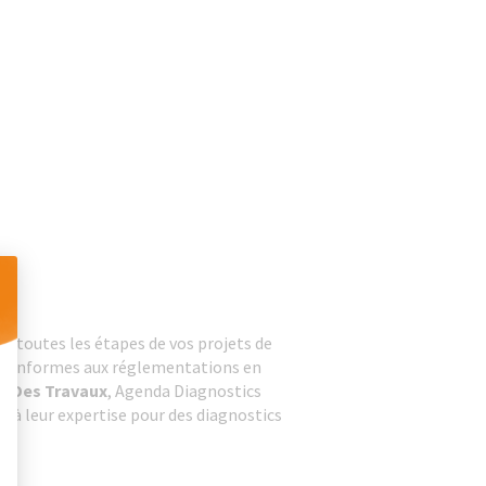
s toutes les étapes de vos projets de
 Personnalisez vos Options
ns conformes aux réglementations en
n Des Travaux
, Agenda Diagnostics
ce à leur expertise pour des diagnostics