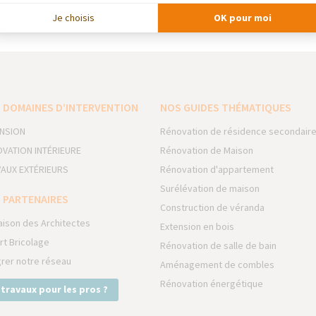
Travaux
a Diagnostics —
Je choisis
OK pour moi
 DOMAINES D’INTERVENTION
NOS GUIDES THÉMATIQUES
NSION
Rénovation de résidence secondair
VATION INTÉRIEURE
Rénovation de Maison
AUX EXTÉRIEURS
Rénovation d'appartement
Surélévation de maison
 PARTENAIRES
Construction de véranda
aison des Architectes
Extension en bois
rt Bricolage
Rénovation de salle de bain
grer notre réseau
Aménagement de combles
Rénovation énergétique
 travaux pour les pros ?