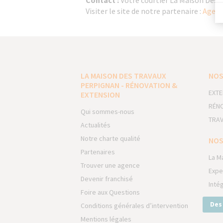
Contact :
Votre courtier La Maison Des 
Visiter le site de notre partenaire :
Agend
LA MAISON DES TRAVAUX
NOS
PERPIGNAN - RÉNOVATION &
EXTE
EXTENSION
RÉNO
Qui sommes-nous
TRAV
Actualités
Notre charte qualité
NOS
Partenaires
La M
Trouver une agence
Expe
Devenir franchisé
Inté
Foire aux Questions
Des
Conditions générales d’intervention
Mentions légales