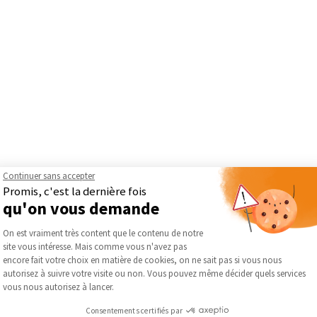
Continuer sans accepter
Promis, c'est la dernière fois
qu'on vous demande
nostics
, expert en diagnostics immobiliers, vous accompagne dan
Plateforme de Gestion du Consentement :
On est vraiment très content que le contenu de notre
son réseau national, Agenda Diagnostics réalise de complets bila
site vous intéresse. Mais comme vous n'avez pas
nte, plomb, termites et plus encore. En partenariat avec
La Maiso
Axeptio consent
encore fait votre choix en matière de cookies, on ne sait pas si vous nous
bles pour sécuriser vos transactions et vos travaux. Faites confian
autorisez à suivre votre visite ou non. Vous pouvez même décider quels services
vous nous autorisez à lancer.
Consentements certifiés par