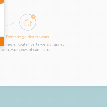
 Personnalisez vos Options
3
Démarrage des travaux
tionnez en toute liberté vos artisans et
les travaux peuvent commencer !