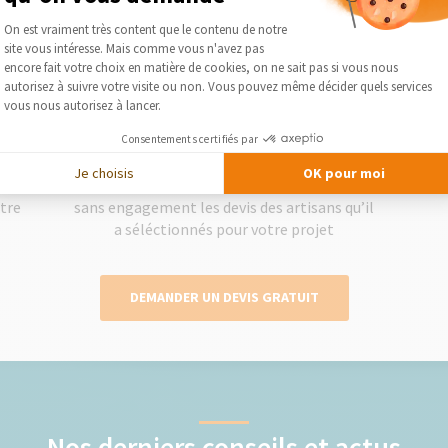
Plateforme de Gestion du Consentement :
On est vraiment très content que le contenu de notre
site vous intéresse. Mais comme vous n'avez pas
Axeptio consent
encore fait votre choix en matière de cookies, on ne sait pas si vous nous
2
autorisez à suivre votre visite ou non. Vous pouvez même décider quels services
vous nous autorisez à lancer.
Consentements certifiés par
Obtenez des devis gratuits
Je choisis
OK pour moi
lise
Le courtier vous présente gratuitement et
Séléc
otre
sans engagement les devis des artisans qu’il
a séléctionnés pour votre projet
DEMANDER UN DEVIS GRATUIT
Nos derniers conseils et actus