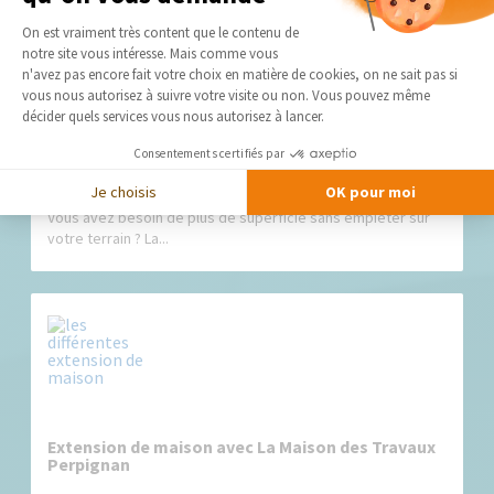
Plateforme de Gestion du Consentement 
On est vraiment très content que le contenu de
notre site vous intéresse. Mais comme vous
Axeptio consent
n'avez pas encore fait votre choix en matière de cookies, on ne sait pas si
vous nous autorisez à suivre votre visite ou non. Vous pouvez même
décider quels services vous nous autorisez à lancer.
Consentements certifiés par
Agrandissez votre maison avec une surélévation
en béton cellulaire
Je choisis
OK pour moi
Vous avez besoin de plus de superficie sans empiéter sur
votre terrain ? La...
Extension de maison avec La Maison des Travaux
Perpignan