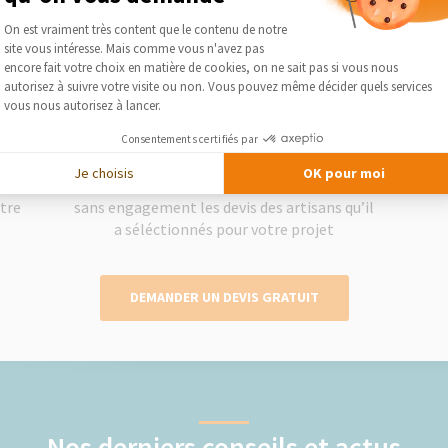
Plateforme de Gestion du Consentement :
On est vraiment très content que le contenu de notre
site vous intéresse. Mais comme vous n'avez pas
Axeptio consent
encore fait votre choix en matière de cookies, on ne sait pas si vous nous
2
autorisez à suivre votre visite ou non. Vous pouvez même décider quels services
vous nous autorisez à lancer.
Consentements certifiés par
Obtenez des devis gratuits
Je choisis
OK pour moi
lise
Le courtier vous présente gratuitement et
Séléc
otre
sans engagement les devis des artisans qu’il
a séléctionnés pour votre projet
DEMANDER UN DEVIS GRATUIT
Nos derniers conseils et actus