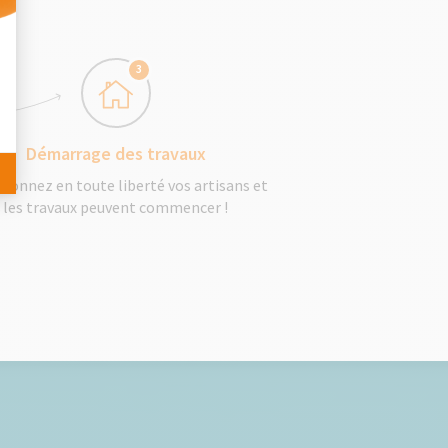
 Personnalisez vos Options
3
Démarrage des travaux
tionnez en toute liberté vos artisans et
les travaux peuvent commencer !