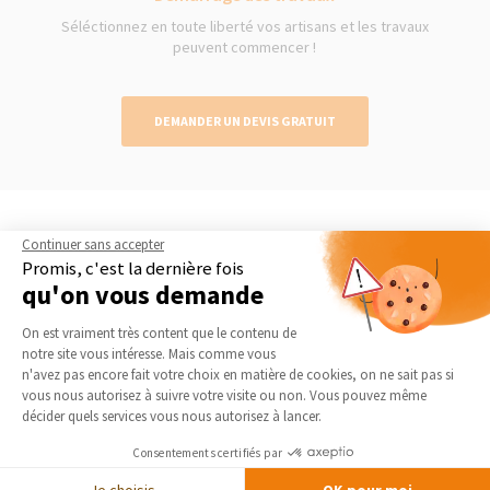
Séléctionnez en toute liberté vos artisans et les travaux
peuvent commencer !
DEMANDER UN DEVIS GRATUIT
Le guide thématique
Continuer sans accepter
Extension en bois
Promis, c'est la dernière fois
qu'on vous demande
L’extension à ossature en bois est une solution d’agrandissement de
Plateforme de Gestion du Consentement 
maison particulièrement appréciée pour son esthétisme, son
On est vraiment très content que le contenu de
adaptabilité à l’architecture existante et son respect de
notre site vous intéresse. Mais comme vous
l’environnement. En matière d’extension de maison, il s’agit d’une
Axeptio consent
n'avez pas encore fait votre choix en matière de cookies, on ne sait pas si
solution d’agrandissement potentielle, comme l’aménagement...
vous nous autorisez à suivre votre visite ou non. Vous pouvez même
décider quels services vous nous autorisez à lancer.
LIRE LE GUIDE THÉMATIQUE
Consentements certifiés par