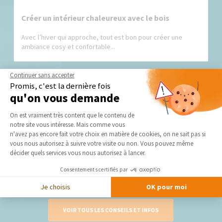
Créer un intérieur chaleureux avec le bois
Avec l’hiver qui approche, tout est bon pour créer une
ambiance cosy et confortable...
Continuer sans accepter
Promis, c'est la dernière fois
qu'on vous demande
Plateforme de Gestion du Consentement 
On est vraiment très content que le contenu de
notre site vous intéresse. Mais comme vous
Axeptio consent
n'avez pas encore fait votre choix en matière de cookies, on ne sait pas si
Les couleurs tendances 2022 : votre intérieur tout
vous nous autorisez à suivre votre visite ou non. Vous pouvez même
en couleur à Perpignan (66)
décider quels services vous nous autorisez à lancer.
L’année 2021 touche à sa fin et avec elle, souffle une envie
de renouveau qui...
Consentements certifiés par
Je choisis
OK pour moi
VOIR TOUS LES CONSEILS ET INFOS