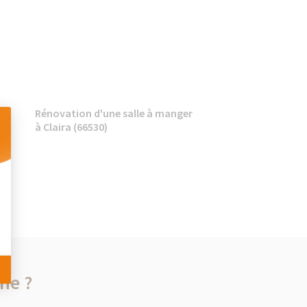
 à
Rénovation d'une salle à manger
à Claira (66530)
 Personnalisez vos Options
he ?