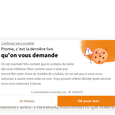
e à Perpignan...
Rénovation d'un espace salon
Continuer sans accepter
Saint-Estève (66240...
Promis, c'est la dernière fois
qu'on vous demande
Plateforme de Gestion du Consentement :
On est vraiment très content que le contenu de notre
PLUS DE RÉALISATIONS DE SALON ET SALLE À MANGER
site vous intéresse. Mais comme vous n'avez pas
Axeptio consent
encore fait votre choix en matière de cookies, on ne sait pas si vous nous
autorisez à suivre votre visite ou non. Vous pouvez même décider quels services
vous nous autorisez à lancer.
Consentements certifiés par
Je choisis
OK pour moi
Maison Des Travaux, comment ça marc