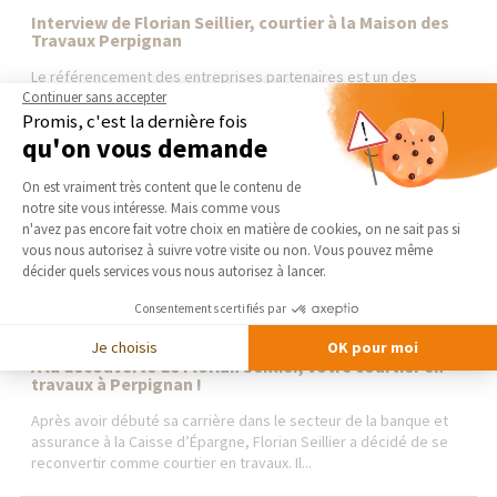
Interview de Florian Seillier, courtier à la Maison des
Travaux Perpignan
Le référencement des entreprises partenaires est un des
fondamentaux de la Maison des Travaux. Florian Seillier, courtier
Continuer sans accepter
de la Maison des Travaux de Perpignan, nous explique le
Promis, c'est la dernière fois
processus de sélection de ses artisans. Florian,...
qu'on vous demande
Plateforme de Gestion du Consentement 
On est vraiment très content que le contenu de
notre site vous intéresse. Mais comme vous
Axeptio consent
n'avez pas encore fait votre choix en matière de cookies, on ne sait pas si
vous nous autorisez à suivre votre visite ou non. Vous pouvez même
décider quels services vous nous autorisez à lancer.
Consentements certifiés par
Je choisis
OK pour moi
A la découverte de Florian Seillier, votre courtier en
travaux à Perpignan !
Après avoir débuté sa carrière dans le secteur de la banque et
assurance à la Caisse d’Épargne, Florian Seillier a décidé de se
reconvertir comme courtier en travaux. Il...