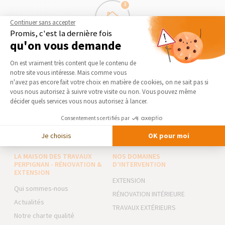
3
Continuer sans accepter
Promis, c'est la dernière fois
qu'on vous demande
Démarrage des travaux
Plateforme de Gestion du Consentement 
Séléctionnez en toute liberté vos artisans et les travaux
On est vraiment très content que le contenu de
peuvent commencer !
notre site vous intéresse. Mais comme vous
Axeptio consent
n'avez pas encore fait votre choix en matière de cookies, on ne sait pas si
vous nous autorisez à suivre votre visite ou non. Vous pouvez même
décider quels services vous nous autorisez à lancer.
DEMANDER UN DEVIS GRATUIT
Consentements certifiés par
Je choisis
OK pour moi
LA MAISON DES TRAVAUX
NOS DOMAINES
PERPIGNAN - RÉNOVATION &
D’INTERVENTION
EXTENSION
EXTENSION
Qui sommes-nous
RÉNOVATION INTÉRIEURE
Actualités
TRAVAUX EXTÉRIEURS
Notre charte qualité