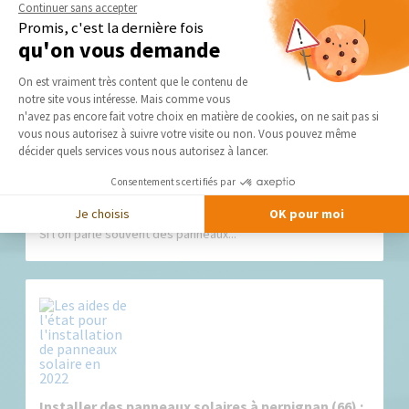
Avec l’arrivée des beaux jours et l’augmentation des heures
Continuer sans accepter
d’ensoleillement,...
Promis, c'est la dernière fois
qu'on vous demande
Plateforme de Gestion du Consentement 
On est vraiment très content que le contenu de
notre site vous intéresse. Mais comme vous
Axeptio consent
n'avez pas encore fait votre choix en matière de cookies, on ne sait pas si
vous nous autorisez à suivre votre visite ou non. Vous pouvez même
décider quels services vous nous autorisez à lancer.
Consentements certifiés par
Quel est le type de panneaux solaires le plus
adapté à vos besoins ?
Je choisis
OK pour moi
Si l’on parle souvent des panneaux...
Installer des panneaux solaires à perpignan (66) :