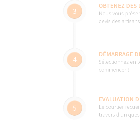
OBTENEZ DES 
3
Nous vous présen
devis des artisan
DÉMARRAGE D
4
Sélectionnez en t
commencer !
EVALUATION D
5
Le courtier recuei
travers d'un quest