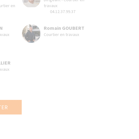
urtier en
travaux
04.12.37.99.37
ON
Romain GOUBERT
avaux
Courtier en travaux
LLIER
avaux
TER