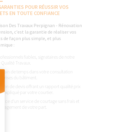
GARANTIES POUR RÉUSSIR VOS
ETS EN TOUTE CONFIANCE
ison Des Travaux Perpignan - Rénovation
nsion, c'est la garantie de réaliser vos
s de façon plus simple, et plus
mique :
ofessionnels fiables, signataires de notre
 Qualité Travaux.
l gain de temps dans votre consultation
e prises du bâtiment.
ntion de devis offrant un rapport qualité prix
l expliqué par votre courtier.
 Personnalisez vos Options
éfice d'un service de courtage sans frais et
ngagement de votre part.