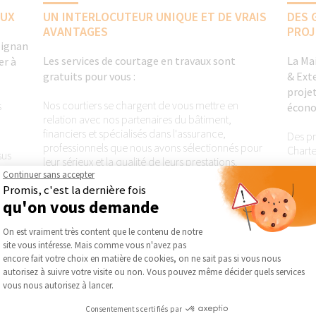
AUX
UN INTERLOCUTEUR UNIQUE ET DE VRAIS
DES 
AVANTAGES
PROJ
pignan
Les services de courtage en travaux sont
La Ma
er à
gratuits pour vous :
& Exte
projet
Nos courtiers se chargent de vous mettre en
s
écono
relation avec nos partenaires du bâtiment,
financiers et spécialisés dans l'assurance,
Des pr
professionnels que nous avons sélectionnés pour
Charte
sus
leur sérieux et la qualité de leurs prestations.
Un rée
Continuer sans accepter
Avec la Carte Avantages La Maison Des Travaux
d'entr
Promis, c'est la dernière fois
Perpignan - Rénovation & Extension, vous avez
 Charte
qu'on vous demande
L'obte
accès à notre panel de partenaires négociants en
optima
Plateforme de Gestion du Consentement :
matériaux afin de bénéficier de tarifs préférentiels et
On est vraiment très content que le contenu de notre
de conseils de professionnels.
Le bén
site vous intéresse. Mais comme vous n'avez pas
sans e
Axeptio consent
encore fait votre choix en matière de cookies, on ne sait pas si vous nous
autorisez à suivre votre visite ou non. Vous pouvez même décider quels services
vous nous autorisez à lancer.
Consentements certifiés par