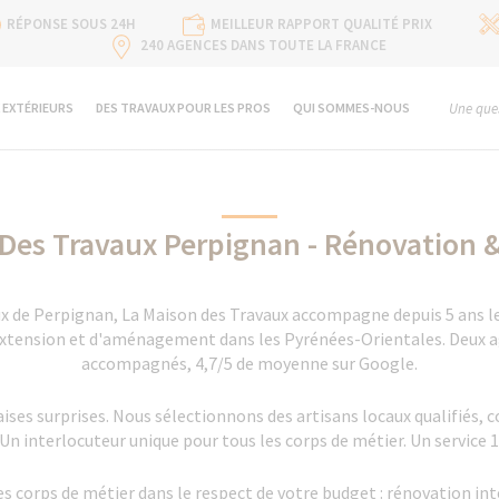
RÉPONSE SOUS 24H
MEILLEUR RAPPORT QUALITÉ PRIX
240 AGENCES DANS TOUTE LA FRANCE
 EXTÉRIEURS
DES TRAVAUX POUR LES PROS
QUI SOMMES-NOUS
Une ques
Des Travaux Perpignan - Rénovation 
x de Perpignan, La Maison des Travaux accompagne depuis 5 ans les
extension et d'aménagement dans les Pyrénées-Orientales. Deux ag
accompagnés, 4,7/5 de moyenne sur Google.
aises surprises. Nous sélectionnons des artisans locaux qualifiés, 
 Un interlocuteur unique pour tous les corps de métier. Un service 
 corps de métier dans le respect de votre budget : rénovation inté