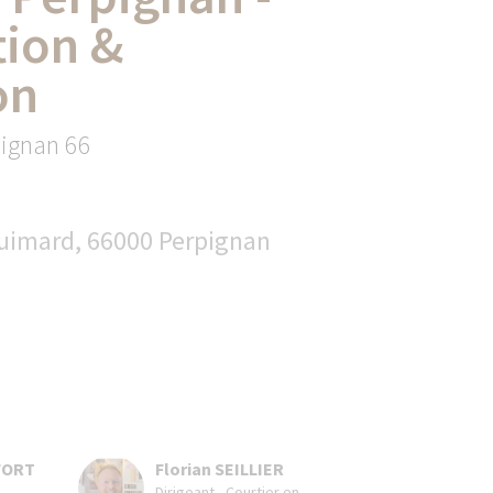
ion &
on
pignan 66
uimard, 66000 Perpignan
FORT
Florian SEILLIER
Dirigeant - Courtier en