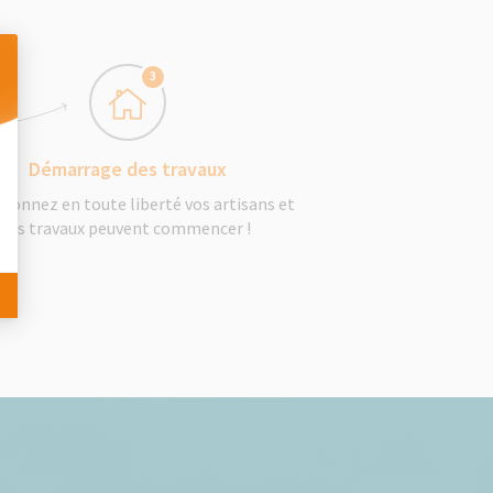
3
 Personnalisez vos Options
Démarrage des travaux
tionnez en toute liberté vos artisans et
les travaux peuvent commencer !