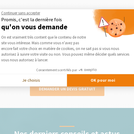
Continuer sans accepter
Promis, c'est la dernière fois
2
qu'on vous demande
Plateforme de Gestion du Consentement :
On est vraiment très content que le contenu de notre
site vous intéresse. Mais comme vous n'avez pas
Obtenez des devis gratuits
Axeptio consent
encore fait votre choix en matière de cookies, on ne sait pas si vous nous
autorisez à suivre votre visite ou non. Vous pouvez même décider quels services
lise
Le courtier vous présente gratuitement et
Séléc
vous nous autorisez à lancer.
otre
sans engagement les devis des artisans qu’il
a séléctionnés pour votre projet
Consentements certifiés par
Je choisis
OK pour moi
DEMANDER UN DEVIS GRATUIT
Nos derniers conseils et actus