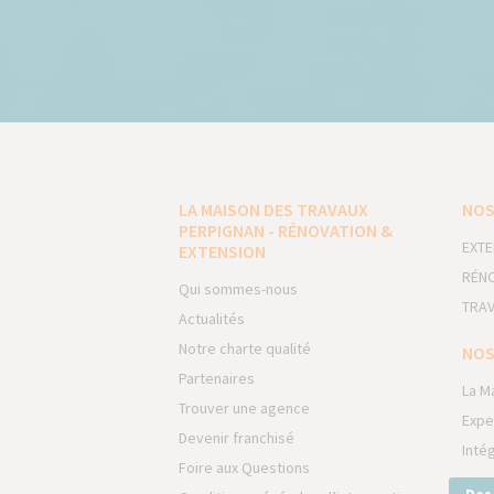
LA MAISON DES TRAVAUX
NOS
PERPIGNAN - RÉNOVATION &
EXTE
EXTENSION
RÉNO
Qui sommes-nous
TRAV
Actualités
Notre charte qualité
NOS
Partenaires
La M
Trouver une agence
Expe
Devenir franchisé
Inté
Foire aux Questions