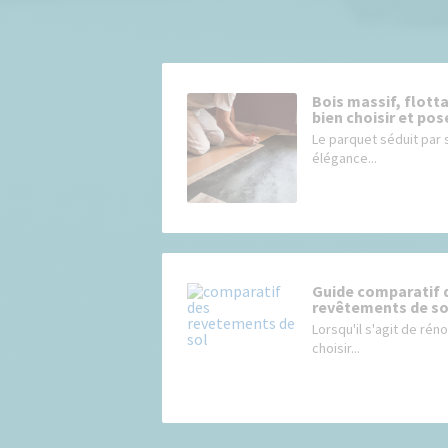
Bois massif, flott
bien choisir et pos
Le parquet séduit par 
élégance...
Guide comparatif d
revêtements de sol
Lorsqu'il s'agit de rén
choisir...