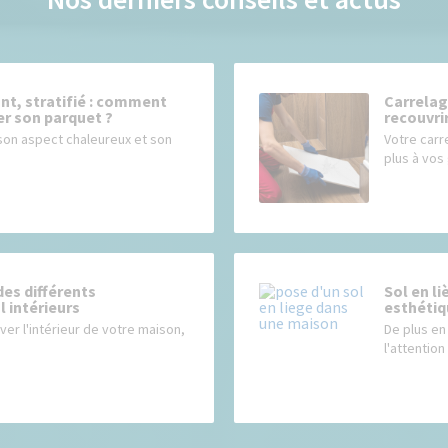
ant, stratifié : comment
Carrelag
er son parquet ?
recouvrir
son aspect chaleureux et son
Votre carr
plus à vos 
es différents
Sol en l
 intérieurs
esthétiq
over l'intérieur de votre maison,
De plus en 
l'attentio