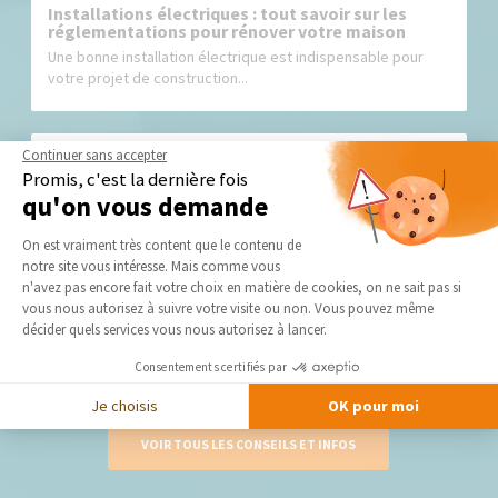
Installations électriques : tout savoir sur les
réglementations pour rénover votre maison
Une bonne installation électrique est indispensable pour
votre projet de construction...
Continuer sans accepter
Promis, c'est la dernière fois
qu'on vous demande
Plateforme de Gestion du Consentement 
On est vraiment très content que le contenu de
notre site vous intéresse. Mais comme vous
Axeptio consent
Comment bien éclairer son garage ?
n'avez pas encore fait votre choix en matière de cookies, on ne sait pas si
vous nous autorisez à suivre votre visite ou non. Vous pouvez même
décider quels services vous nous autorisez à lancer.
Le garage n’est pas la pièce la mieux éclairée de votre
maison. Et pour...
Consentements certifiés par
Je choisis
OK pour moi
VOIR TOUS LES CONSEILS ET INFOS