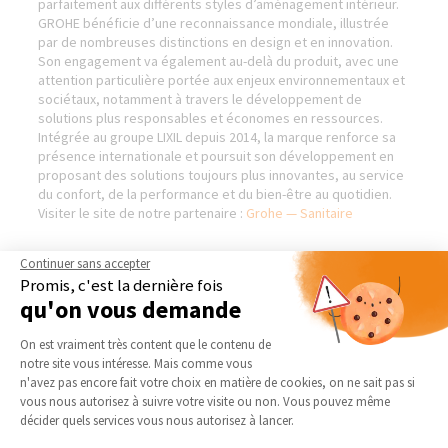
parfaitement aux différents styles d’aménagement intérieur.
GROHE bénéficie d’une reconnaissance mondiale, illustrée
par de nombreuses distinctions en design et en innovation.
Son engagement va également au-delà du produit, avec une
attention particulière portée aux enjeux environnementaux et
sociétaux, notamment à travers le développement de
solutions plus responsables et économes en ressources.
Intégrée au groupe LIXIL depuis 2014, la marque renforce sa
présence internationale et poursuit son développement en
proposant des solutions toujours plus innovantes, au service
du confort, de la performance et du bien-être au quotidien.
Visiter le site de notre partenaire :
Grohe — Sanitaire
Continuer sans accepter
Promis, c'est la dernière fois
LA MAISON DES TRAVAUX
NOS DOMAINES
qu'on vous demande
PERPIGNAN - RÉNOVATION &
D’INTERVENTION
Plateforme de Gestion du Consentement 
EXTENSION
On est vraiment très content que le contenu de
EXTENSION
notre site vous intéresse. Mais comme vous
Qui sommes-nous
RÉNOVATION INTÉRIEURE
Axeptio consent
n'avez pas encore fait votre choix en matière de cookies, on ne sait pas si
Actualités
vous nous autorisez à suivre votre visite ou non. Vous pouvez même
TRAVAUX EXTÉRIEURS
Notre charte qualité
décider quels services vous nous autorisez à lancer.
NOS PARTENAIRES
Partenaires