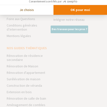
Consentements certifiés par
Trouver une agence
La Maison des Architectes
Je choisis
OK pour moi
Devenir franchisé
Expert Bricolage
Foire aux Questions
Intégrer notre réseau
Conditions générales
d’intervention
Des travaux pour les pros ?
Mentions légales
NOS GUIDES THÉMATIQUES
Rénovation de résidence
secondaire
Rénovation de Maison
Rénovation d'appartement
Surélévation de maison
Construction de véranda
Extension en bois
Rénovation de salle de bain
Aménagement de combles