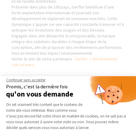
et de facilité d’entretien.
Présente dans plus de 100 pays, Gerflor bénéficie d’une
forte implantation internationale et poursuit son
développement en explorant de nouveaux marchés. Cette
dynamique s’appuie sur une capacité constante à innover et à
anticiper les évolutions des usages et des besoins.
Engagée dans une démarche écoresponsable, la marque
intègre des solutions durables à chaque étape de la
conception, afin de proposer des revêtements performants
tout en limitant leur impact environnemental.
Visiter le site de notre partenaire :
Gerflor — Revêtements
sols et murs
Continuer sans accepter
Promis, c'est la dernière fois
LA MAISON DES TRAVAUX
NOS DOMAINES
qu'on vous demande
PERPIGNAN - RÉNOVATION &
D’INTERVENTION
Plateforme de Gestion du Consentement 
EXTENSION
On est vraiment très content que le contenu de
EXTENSION
notre site vous intéresse. Mais comme vous
Qui sommes-nous
RÉNOVATION INTÉRIEURE
Axeptio consent
n'avez pas encore fait votre choix en matière de cookies, on ne sait pas si
Actualités
vous nous autorisez à suivre votre visite ou non. Vous pouvez même
TRAVAUX EXTÉRIEURS
Notre charte qualité
décider quels services vous nous autorisez à lancer.
NOS PARTENAIRES
Partenaires