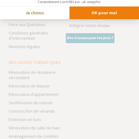
Consentements certifiés par
Trouver une agence
La Maison des Architectes
Je choisis
OK pour moi
Devenir franchisé
Expert Bricolage
Foire aux Questions
Intégrer notre réseau
Conditions générales
d’intervention
Des travaux pour les pros ?
Mentions légales
NOS GUIDES THÉMATIQUES
Rénovation de résidence
secondaire
Rénovation de Maison
Rénovation d'appartement
Surélévation de maison
Construction de véranda
Extension en bois
Rénovation de salle de bain
Aménagement de combles