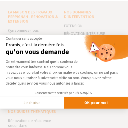
LA MAISON DES TRAVAUX
NOS DOMAINES
PERPIGNAN - RÉNOVATION &
D’INTERVENTION
EXTENSION
EXTENSION
Qui sommes-nous
RÉNOVATION INTÉRIEURE
Actualités
Continuer sans accepter
TRAVAUX EXTÉRIEURS
Promis, c'est la dernière fois
Notre charte qualité
qu'on vous demande
NOS PARTENAIRES
Partenaires
Plateforme de Gestion du Consentement 
Trouver une agence
On est vraiment très content que le contenu de
La Maison des Architectes
notre site vous intéresse. Mais comme vous
Devenir franchisé
Expert Bricolage
Axeptio consent
n'avez pas encore fait votre choix en matière de cookies, on ne sait pas si
Foire aux Questions
Intégrer notre réseau
vous nous autorisez à suivre votre visite ou non. Vous pouvez même
décider quels services vous nous autorisez à lancer.
Conditions générales
d’intervention
Des travaux pour les pros ?
Consentements certifiés par
Mentions légales
Je choisis
OK pour moi
NOS GUIDES THÉMATIQUES
Rénovation de résidence
secondaire