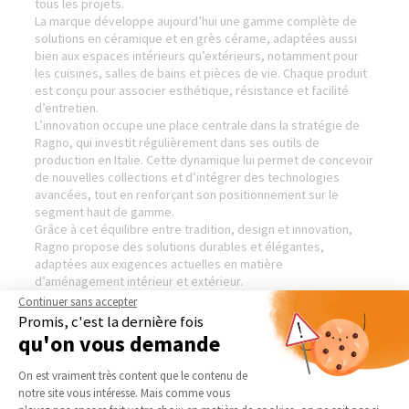
tous les projets.
La marque développe aujourd’hui une gamme complète de
solutions en céramique et en grès cérame, adaptées aussi
bien aux espaces intérieurs qu’extérieurs, notamment pour
les cuisines, salles de bains et pièces de vie. Chaque produit
est conçu pour associer esthétique, résistance et facilité
d’entretien.
L’innovation occupe une place centrale dans la stratégie de
Ragno, qui investit régulièrement dans ses outils de
production en Italie. Cette dynamique lui permet de concevoir
de nouvelles collections et d’intégrer des technologies
avancées, tout en renforçant son positionnement sur le
segment haut de gamme.
Grâce à cet équilibre entre tradition, design et innovation,
Ragno propose des solutions durables et élégantes,
adaptées aux exigences actuelles en matière
d’aménagement intérieur et extérieur.
Visiter le site de notre partenaire :
Ragno — Revêtements
Continuer sans accepter
sols et murs
Promis, c'est la dernière fois
qu'on vous demande
Plateforme de Gestion du Consentement 
On est vraiment très content que le contenu de
notre site vous intéresse. Mais comme vous
LA MAISON DES TRAVAUX
NOS DOMAINES
Axeptio consent