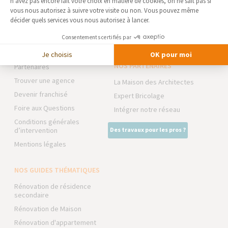
n'avez pas encore fait votre choix en matière de cookies, on ne sait pas si
PERPIGNAN - RÉNOVATION &
D’INTERVENTION
EXTENSION
vous nous autorisez à suivre votre visite ou non. Vous pouvez même
EXTENSION
décider quels services vous nous autorisez à lancer.
Qui sommes-nous
RÉNOVATION INTÉRIEURE
Consentements certifiés par
Actualités
TRAVAUX EXTÉRIEURS
Notre charte qualité
Je choisis
OK pour moi
NOS PARTENAIRES
Partenaires
Trouver une agence
La Maison des Architectes
Devenir franchisé
Expert Bricolage
Foire aux Questions
Intégrer notre réseau
Conditions générales
d’intervention
Des travaux pour les pros ?
Mentions légales
NOS GUIDES THÉMATIQUES
Rénovation de résidence
secondaire
Rénovation de Maison
Rénovation d'appartement