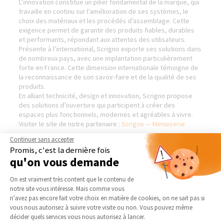
L’innovation constitue un pilier fondamental de la marque, qui
travaille en continu sur l’amélioration de ses systèmes, le
choix des matériaux et les procédés d’assemblage. Cette
exigence permet de garantir des produits fiables, durables
et performants, répondant aux attentes des utilisateurs.
Présente à l’international, Scrigno exporte ses solutions dans
de nombreux pays, avec une implantation particulièrement
forte en France. Cette dimension internationale témoigne de
la reconnaissance de son savoir-faire et de la qualité de ses
produits.
En alliant technicité, design et innovation, Scrigno propose
des solutions d’ouverture qui participent à créer des
espaces plus fonctionnels, modernes et agréables à vivre.
Visiter le site de notre partenaire :
Scrigno — Menuiserie
Continuer sans accepter
Promis, c'est la dernière fois
qu'on vous demande
LA MAISON DES TRAVAUX
NOS DOMAINES
Plateforme de Gestion du Consentement 
PERPIGNAN - RÉNOVATION &
D’INTERVENTION
On est vraiment très content que le contenu de
EXTENSION
notre site vous intéresse. Mais comme vous
EXTENSION
Axeptio consent
n'avez pas encore fait votre choix en matière de cookies, on ne sait pas si
Qui sommes-nous
RÉNOVATION INTÉRIEURE
vous nous autorisez à suivre votre visite ou non. Vous pouvez même
Actualités
décider quels services vous nous autorisez à lancer.
TRAVAUX EXTÉRIEURS