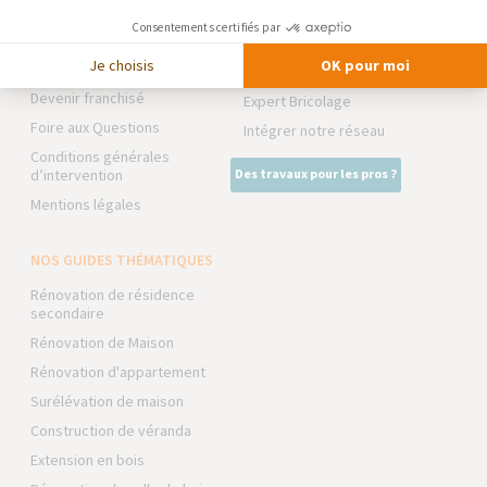
Notre charte qualité
Consentements certifiés par
NOS PARTENAIRES
Partenaires
Je choisis
OK pour moi
Trouver une agence
La Maison des Architectes
Devenir franchisé
Expert Bricolage
Foire aux Questions
Intégrer notre réseau
Conditions générales
d’intervention
Des travaux pour les pros ?
Mentions légales
NOS GUIDES THÉMATIQUES
Rénovation de résidence
secondaire
Rénovation de Maison
Rénovation d'appartement
Surélévation de maison
Construction de véranda
Extension en bois