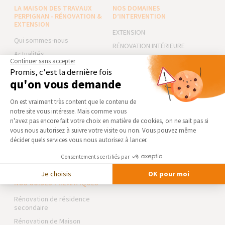
LA MAISON DES TRAVAUX
NOS DOMAINES
PERPIGNAN - RÉNOVATION &
D’INTERVENTION
EXTENSION
EXTENSION
Qui sommes-nous
RÉNOVATION INTÉRIEURE
Actualités
TRAVAUX EXTÉRIEURS
Continuer sans accepter
Notre charte qualité
Promis, c'est la dernière fois
NOS PARTENAIRES
qu'on vous demande
Partenaires
Trouver une agence
Plateforme de Gestion du Consentement 
La Maison des Architectes
On est vraiment très content que le contenu de
Devenir franchisé
Expert Bricolage
notre site vous intéresse. Mais comme vous
Axeptio consent
n'avez pas encore fait votre choix en matière de cookies, on ne sait pas si
Foire aux Questions
Intégrer notre réseau
vous nous autorisez à suivre votre visite ou non. Vous pouvez même
Conditions générales
décider quels services vous nous autorisez à lancer.
d’intervention
Des travaux pour les pros ?
Mentions légales
Consentements certifiés par
Je choisis
OK pour moi
NOS GUIDES THÉMATIQUES
Rénovation de résidence
secondaire
Rénovation de Maison