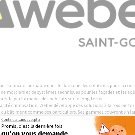
cteur incontournable dans le domaine des solutions pour la const
s, de mortiers et de systèmes techniques pour les façades et les so
orer la performance des habitats sur le long terme.
pacité d’innovation, Weber développe des solutions à la fois perf
 du bâtiment comme des particuliers. Ses gammes couvrent un large
ge, en passant par l’isolation et la préparation des supports.
Continuer sans accepter
rançais, Weber s’appuie sur un réseau solide composé de nombreux 
Promis, c'est la dernière fois
. Cette proximité lui permet d’assurer une grande réactivité et un
qu'on vous demande