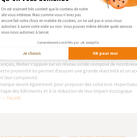
et leur complexité.
Plateforme de Gestion du Consentement :
On est vraiment très content que le contenu de notre
marque œuvre également pour proposer des solutions respectueus
site vous intéresse. Mais comme vous n'avez pas
tique des bâtiments et à la réduction de leur impact écologique.
Axeptio consent
encore fait votre choix en matière de cookies, on ne sait pas si vous nous
cteur incontournable dans le domaine des solutions pour la const
autorisez à suivre votre visite ou non. Vous pouvez même décider quels services
s, de mortiers et de systèmes techniques pour les façades et les so
vous nous autorisez à lancer.
orer la performance des habitats sur le long terme.
Consentements certifiés par
pacité d’innovation, Weber développe des solutions à la fois perf
 du bâtiment comme des particuliers. Ses gammes couvrent un large
Je choisis
OK pour moi
ge, en passant par l’isolation et la préparation des supports.
rançais, Weber s’appuie sur un réseau solide composé de nombreux 
. Cette proximité lui permet d’assurer une grande réactivité et un
et leur complexité.
marque œuvre également pour proposer des solutions respectueus
tique des bâtiments et à la réduction de leur impact écologique.
 — Façade