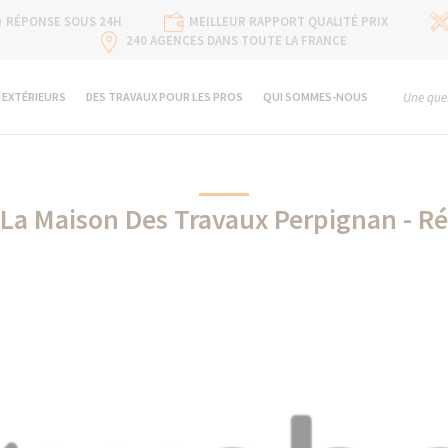
RÉPONSE SOUS 24H
MEILLEUR RAPPORT QUALITÉ PRIX
240 AGENCES DANS TOUTE LA FRANCE
 EXTÉRIEURS
DES TRAVAUX POUR LES PROS
QUI SOMMES-NOUS
Une ques
 La Maison Des Travaux Perpignan - R
Weber partenaire de La Maison Des Travaux