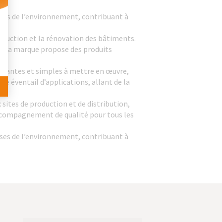
 Personnalisez vos Options
es de l’environnement, contribuant à
ruction et la rénovation des bâtiments.
ls, la marque propose des produits
ormantes et simples à mettre en œuvre,
 éventail d’applications, allant de la
sites de production et de distribution,
 accompagnement de qualité pour tous les
es de l’environnement, contribuant à