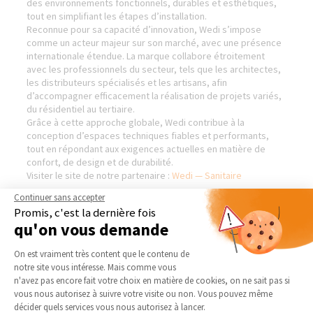
des environnements fonctionnels, durables et esthétiques,
tout en simplifiant les étapes d’installation.
Reconnue pour sa capacité d’innovation, Wedi s’impose
comme un acteur majeur sur son marché, avec une présence
internationale étendue. La marque collabore étroitement
avec les professionnels du secteur, tels que les architectes,
les distributeurs spécialisés et les artisans, afin
d’accompagner efficacement la réalisation de projets variés,
du résidentiel au tertiaire.
Grâce à cette approche globale, Wedi contribue à la
conception d’espaces techniques fiables et performants,
tout en répondant aux exigences actuelles en matière de
confort, de design et de durabilité.
Visiter le site de notre partenaire :
Wedi — Sanitaire
Continuer sans accepter
Promis, c'est la dernière fois
qu'on vous demande
LA MAISON DES TRAVAUX
NOS DOMAINES
Plateforme de Gestion du Consentement 
PERPIGNAN - RÉNOVATION &
D’INTERVENTION
On est vraiment très content que le contenu de
EXTENSION
notre site vous intéresse. Mais comme vous
EXTENSION
Axeptio consent
n'avez pas encore fait votre choix en matière de cookies, on ne sait pas si
Qui sommes-nous
RÉNOVATION INTÉRIEURE
vous nous autorisez à suivre votre visite ou non. Vous pouvez même
Actualités
décider quels services vous nous autorisez à lancer.
TRAVAUX EXTÉRIEURS