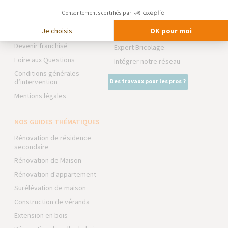
Notre charte qualité
Consentements certifiés par
NOS PARTENAIRES
Partenaires
Je choisis
OK pour moi
Trouver une agence
La Maison des Architectes
Devenir franchisé
Expert Bricolage
Foire aux Questions
Intégrer notre réseau
Conditions générales
d’intervention
Des travaux pour les pros ?
Mentions légales
NOS GUIDES THÉMATIQUES
Rénovation de résidence
secondaire
Rénovation de Maison
Rénovation d'appartement
Surélévation de maison
Construction de véranda
Extension en bois