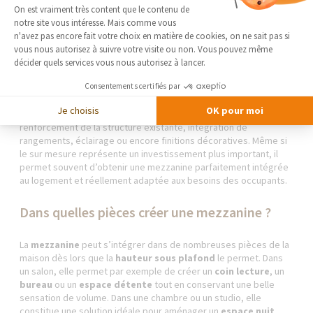
Plateforme de Gestion du Consentement 
particularités du logement. Ce type de projet offre davantage de
On est vraiment très content que le contenu de
liberté dans le choix des matériaux, des dimensions, des garde-
notre site vous intéresse. Mais comme vous
corps ou encore des finitions. Pour une réalisation sur mesure
Axeptio consent
n'avez pas encore fait votre choix en matière de cookies, on ne sait pas si
avec pose par des professionnels, les budgets se situent
vous nous autorisez à suivre votre visite ou non. Vous pouvez même
généralement entre
5 000 € et 15 000 €
, voire davantage pour
décider quels services vous nous autorisez à lancer.
des projets complexes ou haut de gamme.
Consentements certifiés par
Le prix final dépend également de nombreux éléments
Je choisis
OK pour moi
complémentaires : création ou modification de l’escalier,
renforcement de la structure existante, intégration de
rangements, éclairage ou encore finitions décoratives. Même si
le sur mesure représente un investissement plus important, il
permet souvent d’obtenir une mezzanine parfaitement intégrée
au logement et réellement adaptée aux besoins des occupants.
Dans quelles pièces créer une mezzanine ?
La
mezzanine
peut s’intégrer dans de nombreuses pièces de la
maison dès lors que la
hauteur sous plafond
le permet. Dans
un salon, elle permet par exemple de créer un
coin lecture
, un
bureau
ou un
espace détente
tout en conservant une belle
sensation de volume. Dans une chambre ou un studio, elle
constitue une solution idéale pour aménager un
espace nuit