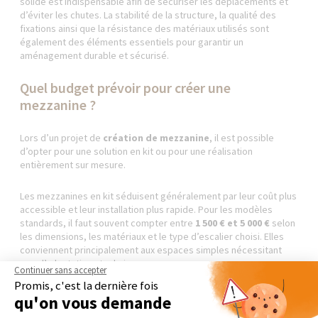
solide est indispensable afin de sécuriser les déplacements et
d’éviter les chutes. La stabilité de la structure, la qualité des
fixations ainsi que la résistance des matériaux utilisés sont
également des éléments essentiels pour garantir un
aménagement durable et sécurisé.
Quel budget prévoir pour créer une
mezzanine ?
Lors d’un projet de
création de mezzanine
, il est possible
d’opter pour une solution en kit ou pour une réalisation
entièrement sur mesure.
Les mezzanines en kit séduisent généralement par leur coût plus
accessible et leur installation plus rapide. Pour les modèles
standards, il faut souvent compter entre
1 500 € et 5 000 €
selon
les dimensions, les matériaux et le type d’escalier choisi. Elles
conviennent principalement aux espaces simples nécessitant
peu d’adaptations techniques.
Continuer sans accepter
Promis, c'est la dernière fois
À l’inverse, une
mezzanine sur mesure
permet d’optimiser
qu'on vous demande
parfaitement les volumes disponibles et de s’adapter aux