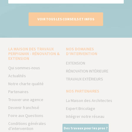
VOIR TOUS LES CONSEILS ET INFOS
LA MAISON DES TRAVAUX
NOS DOMAINES
PERPIGNAN - RÉNOVATION &
D’INTERVENTION
EXTENSION
EXTENSION
Qui sommes-nous
RÉNOVATION INTÉRIEURE
Actualités
TRAVAUX EXTÉRIEURS
Notre charte qualité
NOS PARTENAIRES
Partenaires
Trouver une agence
La Maison des Architectes
Devenir franchisé
Expert Bricolage
Foire aux Questions
Intégrer notre réseau
Conditions générales
d’intervention
Des travaux pour les pros ?