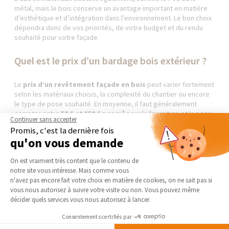
métal, mais le bois conserve un avantage important en matière
d’esthétique et d’intégration dans l’environnement. Le bon choix
dépendra donc de vos priorités, de votre budget et du rendu
souhaité pour votre façade.
Quel est le prix d’un bardage bois extérieur ?
Le
prix d’un revêtement façade en bois
peut varier fortement
selon les matériaux choisis, la complexité du chantier ou encore
le type de pose souhaité. En moyenne, il faut généralement
compter entre
50 € et 150 € par m²
pour la fourniture et la pose
Continuer sans accepter
d’un bardage. Cette fourchette peut toutefois évoluer en
Promis, c'est la dernière fois
fonction des spécificités du projet.
qu'on vous demande
Plateforme de Gestion du Consentement 
Pour un
bardage en entrée de gamme
, notamment avec
On est vraiment très content que le contenu de
certaines essences plus accessibles comme le pin traité, les
notre site vous intéresse. Mais comme vous
tarifs restent relativement abordables.
À l’inverse, des bois
Axeptio consent
n'avez pas encore fait votre choix en matière de cookies, on ne sait pas si
plus durables et esthétiques comme le douglas, le mélèze
vous nous autorisez à suivre votre visite ou non. Vous pouvez même
ou le cèdre affichent souvent des prix plus élevés
, mais
décider quels services vous nous autorisez à lancer.
offrent également une meilleure résistance dans le temps.
Consentements certifiés par
Le coût global dépend aussi de la configuration de la façade. Une